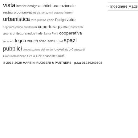
vista
architettura razionale
interior design
Ingegnere Matt
restauro conservativo
Interni
sistemazioni esterne
urbanistica
vetro
Design
corte
teca
piscina
copertura piana
foresteria
soppalco
eolico
auditorium
cooperativa
architettura industriale
arte
Santa Fiora
spazi
legno
corten
brise-soleil
hotel
recupero
pubblici
fotovoltaico
progettazione del verde
Certosa di
Scala
luce
ecosostenibilità
Calci
installazione
© 2013-2026
MARTINI RUGGERI & PARTNERS
- p.iva 01239240508