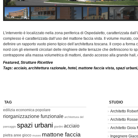
L’intervento è localizzato nella zona periferica di Ospedaletto, caratterizzata dall
complesso è caratterizzata dall’uso del mattone faccia vista. Il volume murato, con
definire un rapporto vuoto pieno tipico dell’architettura toscana. Il corpo a forma 
nord con gli elementi circolari delle ringhiere delle terrazze che definiscono lo sp
contrappone alla massa volumetrica di mattoni, dando accesso alla grande hall, d
Featured
,
Strutture Ricettive
Tags:
acciaio
,
architettura razionale
,
hotel
,
mattone faccia vista
,
spazi urbani
TAG
STUDIO
edilizia economica popolare
Architetto Rober
riorganizzazione funzionale
architettura del
Architetto Rosse
spazi urbani
acciaio
paesaggio
giardini
Architetto Gioia 
mattone faccia
pietra
aree gioco
museo
Ingegnere Giac