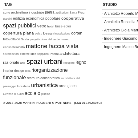
TAG
STUDIO
pietra
architettura industriale
corte
auditorium
Santa Fiora
Architetto Roberto M
cooperativa
edilizia economica popolare
giardini
Architetto Rossella
spazi pubblici
vetro
brise-soleil
hotel
Architetto Gioia Mart
copertura piana
corten
Design
eolico
installazione
Ingegnere Giacomo
fotovoltaico
Scala
progettazione del verde
museo
mattone faccia vista
Ingegnere Matteo B
ecosostenibilità
architettura
luce
Interni
sistemazioni esterne
soppalco
spazi urbani
legno
razionale
arte
recupero
riorganizzazione
interior design
teca
funzionale
restauro conservativo
architettura del
urbanistica
aree gioco
foresteria
paesaggio
acciaio
Certosa di Calci
piscina
© 2013-2026
MARTINI RUGGERI & PARTNERS
- p.iva 01239240508