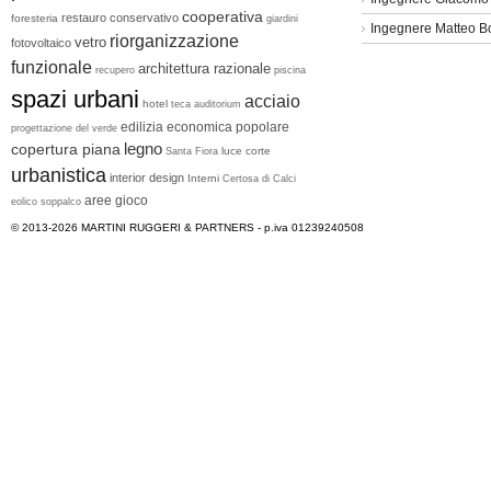
cooperativa
restauro conservativo
foresteria
giardini
Ingegnere Matteo B
riorganizzazione
vetro
fotovoltaico
funzionale
architettura razionale
recupero
piscina
spazi urbani
acciaio
hotel
teca
auditorium
edilizia economica popolare
progettazione del verde
legno
copertura piana
luce
corte
Santa Fiora
urbanistica
interior design
Interni
Certosa di Calci
aree gioco
eolico
soppalco
© 2013-2026
MARTINI RUGGERI & PARTNERS
- p.iva 01239240508