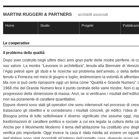
MARTINI RUGGERI & PARTNERS
architetti associati
Home
Studio
Progetti
Pubblicazi
Le cooperative
Il problema della qualità
Dopo aver costruito negli ultimi dieci anni gran parte delle nostre periferie, le c
suo valore. La mostra “Lavorare in architettura”, tenuta alla Biennale di Venez
l’Agip petroli apre gli studi e le ricerche sul problema dell’arredo, o della de
tenuto a Pomezia nei mesi di giugno e luglio, testimoniano la volontà di affrontar
Ma non si può certo riproporre oggi un tema come “Qualità e Grande Numero” con 
1968 che del Grande Numero fece il punto centrale delle varie mostre. Non ci a
progressivo della dimensione di massa. Anzi, se si verificano i risultati dell’edil
non sia puramente di carattere quantitativo.
Eppure diversi sono stati gIi operatori che sono intervenuti nel processo di cresci
tralasciano gli obiettivi e si considerano i risultati concreti, gli edifici, l’id
Bisogna prima di tutto sottolineare il diverso significato che assume oggi, risp
trasformazioni di carattere politico e sociale a cui era legata la cultura del
Anche per il Movimento Moderno il tema dell’abitazione ha costituito uno degli 
verifica più importante. Oggi invece la casa è stata ridotta ad essere un ogge
dell’abitare sono stati ricondotti all’interno dell’oggetto casa, divenuto quasi