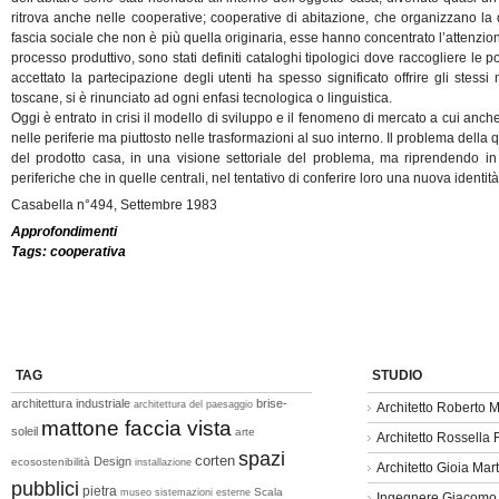
ritrova anche nelle cooperative; cooperative di abitazione, che organizzano la 
fascia sociale che non è più quella originaria, esse hanno concentrato l’attenzione
processo produttivo, sono stati definiti cataloghi tipologici dove raccogliere le p
accettato la partecipazione degli utenti ha spesso significato offrire gli stes
toscane, si è rinunciato ad ogni enfasi tecnologica o linguistica.
Oggi è entrato in crisi il modello di sviluppo e il fenomeno di mercato a cui anch
nelle periferie ma piuttosto nelle trasformazioni al suo interno. Il problema della 
del prodotto casa, in una visione settoriale del problema, ma riprendendo in 
periferiche che in quelle centrali, nel tentativo di conferire loro una nuova identità
Casabella n°494, Settembre 1983
Approfondimenti
Tags:
cooperativa
TAG
STUDIO
architettura industriale
brise-
architettura del paesaggio
Architetto Roberto M
mattone faccia vista
soleil
arte
Architetto Rossella
spazi
corten
Design
ecosostenibilità
installazione
Architetto Gioia Mart
pubblici
pietra
Scala
museo
sistemazioni esterne
Ingegnere Giacomo