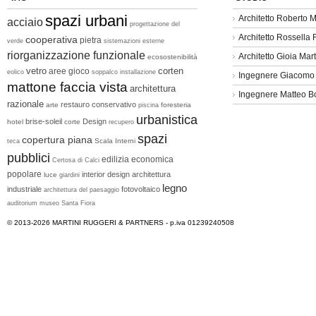
spazi urbani
Architetto Roberto M
acciaio
progettazione del
Architetto Rossella
cooperativa
pietra
verde
sistemazioni esterne
riorganizzazione funzionale
Architetto Gioia Mart
ecosostenibilità
vetro
corten
aree gioco
eolico
soppalco
installazione
Ingegnere Giacomo
mattone faccia vista
architettura
Ingegnere Matteo B
razionale
restauro conservativo
arte
foresteria
piscina
urbanistica
brise-soleil
Design
hotel
corte
recupero
spazi
copertura piana
Scala
Interni
teca
pubblici
edilizia economica
Certosa di Calci
popolare
interior design
architettura
luce
giardini
legno
industriale
fotovoltaico
architettura del paesaggio
auditorium
museo
Santa Fiora
© 2013-2026
MARTINI RUGGERI & PARTNERS
- p.iva 01239240508