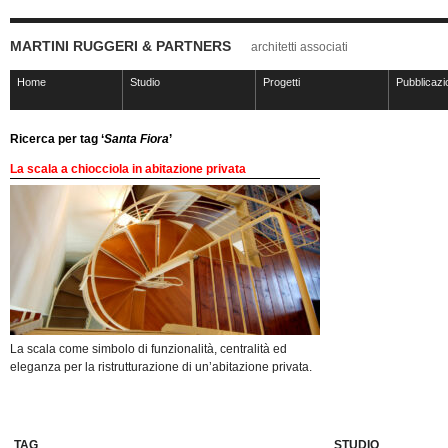
MARTINI RUGGERI & PARTNERS
architetti associati
Home
Studio
Progetti
Pubblicazi
Ricerca per tag ‘
Santa Fiora
’
La scala a chiocciola in abitazione privata
La scala come simbolo di funzionalità, centralità ed
eleganza per la ristrutturazione di un’abitazione privata.
TAG
STUDIO