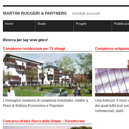
MARTINI RUGGERI & PARTNERS
architetti associati
Home
Studio
Progetti
Pubblicazi
Ricerca per tag ‘
aree gioco
’
Complesso residenziale per 72 alloggi
Complesso artigiana
L’immagine moderna di complessi insediativi, relativi a
Una fortezza: il muro di
Piani di Edilizia Economica e Popolare.
dei quali tutto può suc
commerciali, studi.
Concorso di Idee Parco delle Ghiaie – Portoferraio