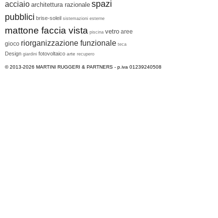
spazi
acciaio
architettura razionale
pubblici
brise-soleil
sistemazioni esterne
mattone faccia vista
vetro
aree
piscina
riorganizzazione funzionale
gioco
teca
Design
fotovoltaico
arte
giardini
recupero
© 2013-2026
MARTINI RUGGERI & PARTNERS
- p.iva 01239240508