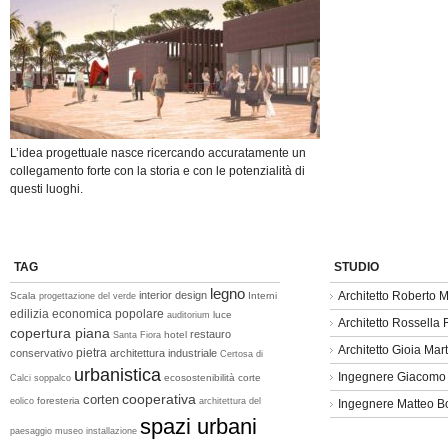
L’idea progettuale nasce ricercando accuratamente un
collegamento forte con la storia e con le potenzialità di
questi luoghi.
TAG
STUDIO
legno
interior design
Architetto Roberto M
Scala
Interni
progettazione del verde
edilizia economica popolare
luce
auditorium
Architetto Rossella
copertura piana
restauro
hotel
Santa Fiora
Architetto Gioia Mart
pietra
conservativo
architettura industriale
Certosa di
urbanistica
Ingegnere Giacomo
ecosostenibilità
corte
Calci
soppalco
cooperativa
corten
foresteria
eolico
architettura del
Ingegnere Matteo B
spazi urbani
paesaggio
museo
installazione