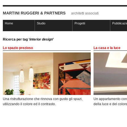
MARTINI RUGGERI & PARTNERS
architetti associati
Home
Studio
Progetti
Pubblicazi
Ricerca per tag ‘
interior design
’
Lo spazio prezioso
La casa e la luce
Una ristrutturazione che rinnova con gusto gli spazi,
Un appartamento con c
utilizzando il colore ed il contrasto.
della luce e del colore