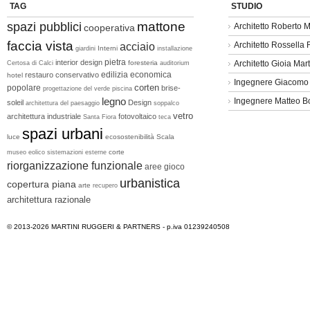
TAG
STUDIO
mattone
spazi pubblici
Architetto Roberto M
cooperativa
faccia vista
Architetto Rossella
acciaio
Interni
giardini
installazione
pietra
interior design
foresteria
Architetto Gioia Mart
Certosa di Calci
auditorium
edilizia economica
restauro conservativo
hotel
Ingegnere Giacomo
corten
popolare
brise-
progettazione del verde
piscina
legno
Ingegnere Matteo B
soleil
Design
architettura del paesaggio
soppalco
vetro
architettura industriale
fotovoltaico
Santa Fiora
teca
spazi urbani
luce
ecosostenibilità
Scala
corte
museo
eolico
sistemazioni esterne
riorganizzazione funzionale
aree gioco
urbanistica
copertura piana
arte
recupero
architettura razionale
© 2013-2026
MARTINI RUGGERI & PARTNERS
- p.iva 01239240508