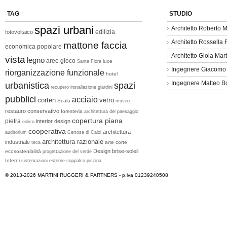
TAG
STUDIO
spazi urbani
Architetto Roberto M
edilizia
fotovoltaico
Architetto Rossella
mattone faccia
economica popolare
Architetto Gioia Mart
vista
legno
aree gioco
luce
Santa Fiora
Ingegnere Giacomo
riorganizzazione funzionale
hotel
Ingegnere Matteo B
urbanistica
spazi
recupero
installazione
giardini
pubblici
acciaio
corten
vetro
Scala
museo
restauro conservativo
foresteria
architettura del paesaggio
copertura piana
pietra
interior design
eolico
cooperativa
architettura
auditorium
Certosa di Calci
architettura razionale
industriale
arte
corte
teca
Design
brise-soleil
ecosostenibilità
progettazione del verde
Interni
sistemazioni esterne
soppalco
piscina
© 2013-2026
MARTINI RUGGERI & PARTNERS
- p.iva 01239240508