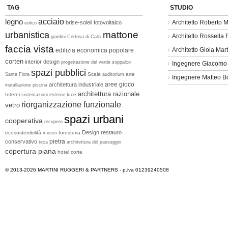
TAG
STUDIO
legno
acciaio
Architetto Roberto M
brise-soleil
fotovoltaico
eolico
mattone
urbanistica
Architetto Rossella
giardini
Certosa di Calci
faccia vista
Architetto Gioia Mart
edilizia economica popolare
corten
interior design
progettazione del verde
soppalco
Ingegnere Giacomo
spazi pubblici
Scala
arte
Santa Fiora
auditorium
Ingegnere Matteo B
aree gioco
architettura industriale
installazione
piscina
architettura razionale
Interni
luce
sistemazioni esterne
riorganizzazione funzionale
vetro
spazi urbani
cooperativa
recupero
Design
restauro
ecosostenibilità
foresteria
museo
pietra
conservativo
teca
architettura del paesaggio
copertura piana
hotel
corte
© 2013-2026
MARTINI RUGGERI & PARTNERS
- p.iva 01239240508