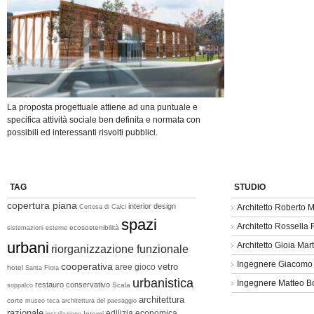
La proposta progettuale attiene ad una puntuale e
specifica attività sociale ben definita e normata con
possibili ed interessanti risvolti pubblici.
TAG
STUDIO
copertura piana
interior design
Architetto Roberto M
Certosa di Calci
spazi
Architetto Rossella
ecosostenibilità
sistemazioni esterne
urbani
Architetto Gioia Mart
riorganizzazione funzionale
Ingegnere Giacomo
cooperativa
vetro
aree gioco
hotel
Santa Fiora
urbanistica
Ingegnere Matteo B
restauro conservativo
Scala
soppalco
architettura
corte
museo
teca
architettura del paesaggio
razionale
edilizia economica
Interni
installazione