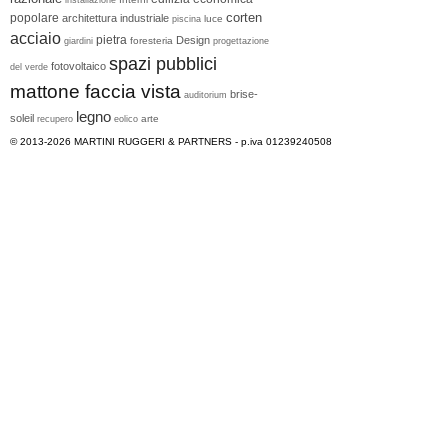
corten
popolare
architettura industriale
luce
piscina
acciaio
pietra
Design
foresteria
giardini
progettazione
spazi pubblici
fotovoltaico
del verde
mattone faccia vista
brise-
auditorium
legno
soleil
arte
recupero
eolico
© 2013-2026
MARTINI RUGGERI & PARTNERS
- p.iva 01239240508