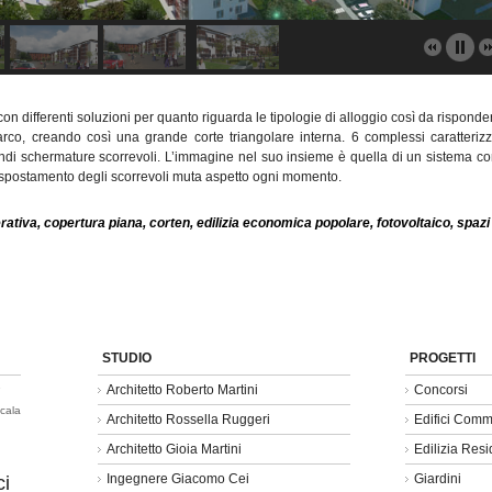
on differenti soluzioni per quanto riguarda le tipologie di alloggio così da risponder
parco, creando così una grande corte triangolare interna. 6 complessi caratteriz
randi schermature scorrevoli. L’immagine nel suo insieme è quella di un sistema 
 spostamento degli scorrevoli muta aspetto ogni momento.
rativa
,
copertura piana
,
corten
,
edilizia economica popolare
,
fotovoltaico
,
spazi
STUDIO
PROGETTI
e
Architetto Roberto Martini
Concorsi
cala
Architetto Rossella Ruggeri
Edifici Comm
Architetto Gioia Martini
Edilizia Resi
Ingegnere Giacomo Cei
Giardini
ci