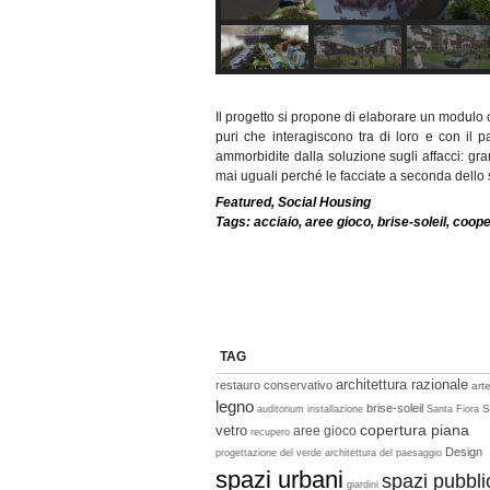
Il progetto si propone di elaborare un modulo c
puri che interagiscono tra di loro e con il 
ammorbidite dalla soluzione sugli affacci: g
mai uguali perché le facciate a seconda dello
Featured
,
Social Housing
Tags:
acciaio
,
aree gioco
,
brise-soleil
,
coope
TAG
architettura razionale
restauro conservativo
art
legno
brise-soleil
S
auditorium
installazione
Santa Fiora
copertura piana
vetro
aree gioco
recupero
Design
progettazione del verde
architettura del paesaggio
spazi urbani
spazi pubbli
giardini