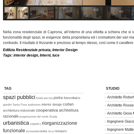
Nella zona residenziale di Caprona, all’interno di una villetta a schiera che si s
funzionalità degli spazi, le esigenze della proprietaria ed i cromatismi dei vari mate
contrasto. Il risultato è frizzante e prezioso al tempo stesso, così come il caratter
Edilizia Residenziale privata
,
Interior Design
Tags:
interior design
,
Interni
,
luce
TAG
STUDIO
spazi pubblici
Architetto Rober
pietra
fotovoltaico
hotel
piscina
corten
interior design
giardini
Santa Fiora
auditorium
Architetto Rosse
cooperativa
architettura
architettura industriale
Architetto Gioia 
razionale
Scala
progettazione del verde
Ingegnere Giac
urbanistica
riorganizzazione
soppalco
Ingegnere Matt
funzionale
restauro
ecosostenibilità
teca