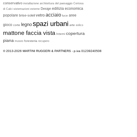
conservativo
installazione
architettura del paesaggio
Certosa
edilizia economica
Design
di Calci
sistemazioni esterne
acciaio
vetro
popolare
aree
brise-soleil
luce
spazi urbani
legno
gioco
corte
arte
eolico
mattone faccia vista
copertura
Interni
piana
foresteria
museo
recupero
© 2013-2026
MARTINI RUGGERI & PARTNERS
- p.iva 01239240508