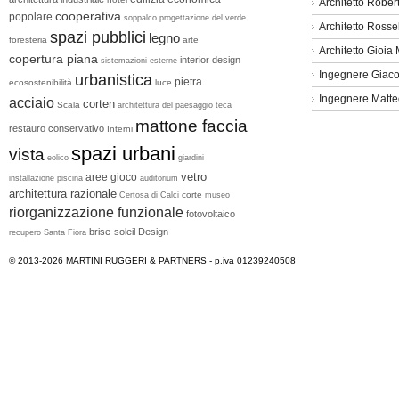
Architetto Rober
cooperativa
popolare
soppalco
progettazione del verde
Architetto Rosse
spazi pubblici
legno
foresteria
arte
Architetto Gioia 
copertura piana
interior design
sistemazioni esterne
Ingegnere Giac
urbanistica
pietra
ecosostenibilità
luce
Ingegnere Matt
acciaio
corten
Scala
architettura del paesaggio
teca
mattone faccia
restauro conservativo
Interni
spazi urbani
vista
eolico
giardini
vetro
aree gioco
installazione
piscina
auditorium
architettura razionale
corte
Certosa di Calci
museo
riorganizzazione funzionale
fotovoltaico
brise-soleil
Design
recupero
Santa Fiora
© 2013-2026
MARTINI RUGGERI & PARTNERS
- p.iva 01239240508