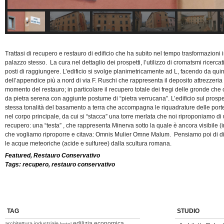
Trattasi di recupero e restauro di edificio che ha subito nel tempo trasformazioni int
palazzo stesso. La cura nel dettaglio dei prospetti, l’utilizzo di cromatsmi ricercati
posti di raggiungere. L’edificio si svolge planimetricamente ad L, facendo da quint
dell’appendice più a nord di via F. Ruschi che rappresenta il deposito attrezzeria
momento del restauro; in particolare il recupero totale dei fregi delle gronde che 
da pietra serena con aggiunte postume di “pietra verrucana”. L’edificio sul prospet
stessa tonalità del basamento a terra che accompagna le riquadrature delle porte-f
nel corpo principale, da cui si “stacca” una torre merlata che noi riproponiamo 
recupero: una “testa” , che rappresenta Minerva sotto la quale è ancora visibile (i
che vogliamo riproporre e citava: Omnis Mulier Omne Malum. Pensiamo poi di difen
le acque meteoriche (acide e sulfuree) dalla scultura romana.
Featured
,
Restauro Conservativo
Tags:
recupero
,
restauro conservativo
TAG
STUDIO
edilizia economica
architettura industriale
hotel