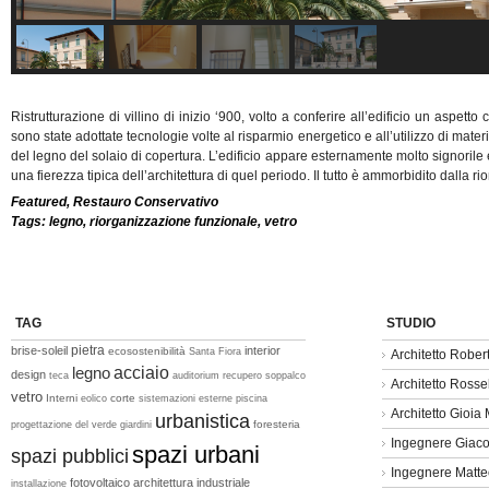
Ristrutturazione di villino di inizio ‘900, volto a conferire all’edificio un aspetto
sono state adottate tecnologie volte al risparmio energetico e all’utilizzo di material
del legno del solaio di copertura. L’edificio appare esternamente molto signorile 
una fierezza tipica dell’architettura di quel periodo. Il tutto è ammorbidito dalla 
Featured
,
Restauro Conservativo
Tags:
legno
,
riorganizzazione funzionale
,
vetro
TAG
STUDIO
pietra
brise-soleil
interior
ecosostenibilità
Santa Fiora
Architetto Rober
legno
acciaio
design
teca
auditorium
recupero
soppalco
Architetto Rosse
vetro
Interni
corte
eolico
sistemazioni esterne
piscina
Architetto Gioia 
urbanistica
foresteria
progettazione del verde
giardini
Ingegnere Giac
spazi urbani
spazi pubblici
Ingegnere Matt
fotovoltaico
architettura industriale
installazione