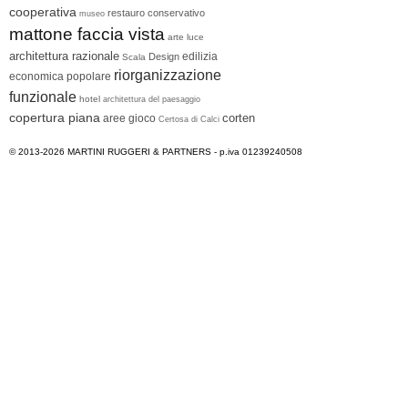
cooperativa
restauro conservativo
museo
mattone faccia vista
arte
luce
architettura razionale
edilizia
Design
Scala
riorganizzazione
economica popolare
funzionale
hotel
architettura del paesaggio
copertura piana
corten
aree gioco
Certosa di Calci
© 2013-2026
MARTINI RUGGERI & PARTNERS
- p.iva 01239240508